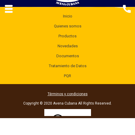
Inicio
Quienes somos
Productos
Novedades
Documentos
Tratamiento de Datos
PQR
Términos y condiciones
Copyright © 2020 Avena Cubana All Rights Reserved.