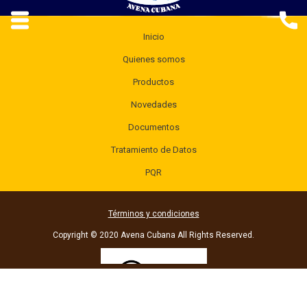
Inicio
Quienes somos
Productos
Novedades
Documentos
Tratamiento de Datos
PQR
Términos y condiciones
Copyright © 2020 Avena Cubana All Rights Reserved.