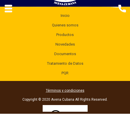
Inicio
Quienes somos
Productos
Novedades
Documentos
Tratamiento de Datos
PQR
Términos y condiciones
Copyright © 2020 Avena Cubana All Rights Reserved.