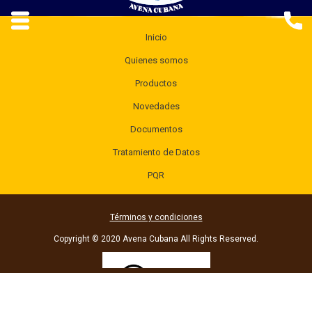
Inicio
Quienes somos
Productos
Novedades
Documentos
Tratamiento de Datos
PQR
Términos y condiciones
Copyright © 2020 Avena Cubana All Rights Reserved.