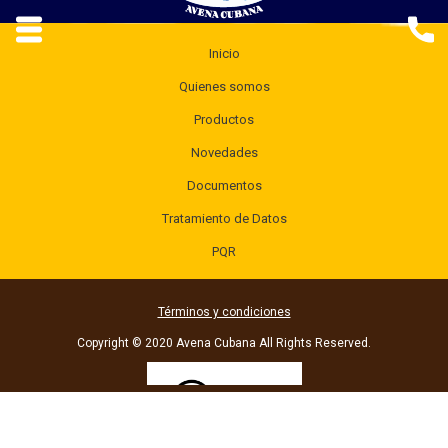
Inicio
Quienes somos
Productos
Novedades
Documentos
Tratamiento de Datos
PQR
Términos y condiciones
Copyright © 2020 Avena Cubana All Rights Reserved.