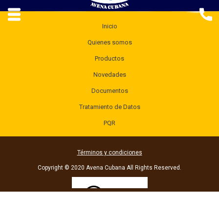
Inicio
Quienes somos
Productos
Novedades
Documentos
Tratamiento de Datos
PQR
Términos y condiciones
Copyright © 2020 Avena Cubana All Rights Reserved.