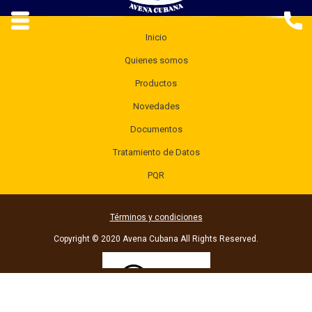
Inicio
Quienes somos
Productos
Novedades
Documentos
Tratamiento de Datos
PQR
Términos y condiciones
Copyright © 2020 Avena Cubana All Rights Reserved.