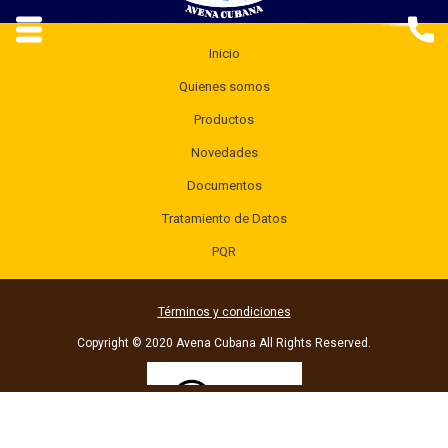
Inicio
Quienes somos
Productos
Novedades
Documentos
Tratamiento de Datos
PQR
Términos y condiciones
Copyright © 2020 Avena Cubana All Rights Reserved.